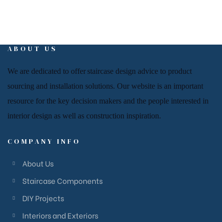
ABOUT US
We are dedicated to offer
staircase
design advice to product
sourcing and installation solutions. Our website is an important
resource for
the key decision makers and the people
interested in
interior design
as well as
construction inspiration.
COMPANY INFO
About Us
Staircase Components
DIY Projects
Interiors and Exteriors