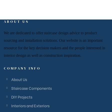
ABOUT US
We are dedicated to offer
staircase
design advice to product
sourcing and installation solutions. Our website is an important
resource for
the key decision makers and the people
interested in
interior design
as well as
construction inspiration.
COMPANY INFO
About Us
Staircase Components
DIY Projects
Interiors and Exteriors