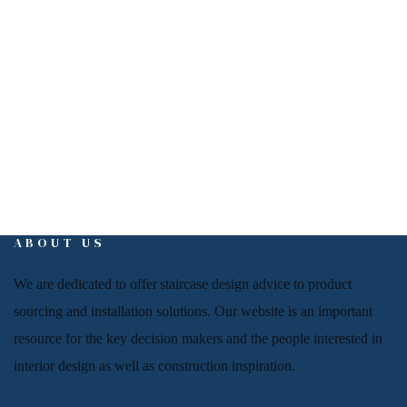
info@interiorign.com
ABOUT US
We are dedicated to offer
staircase
design advice to product
sourcing and installation solutions. Our website is an important
resource for
the key decision makers and the people
interested in
interior design
as well as
construction inspiration.