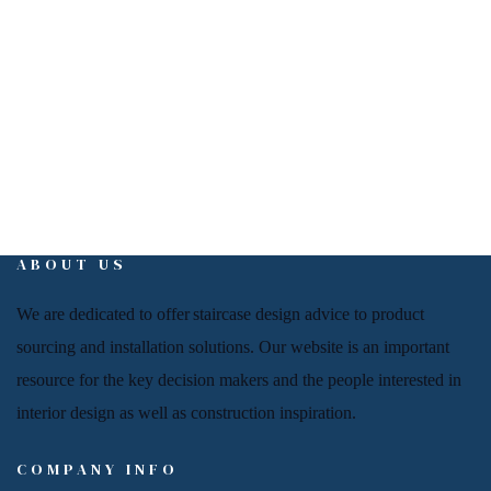
info@interiorign.com
ABOUT US
We are dedicated to offer
staircase
design advice to product
sourcing and installation solutions. Our website is an important
resource for
the key decision makers and the people
interested in
interior design
as well as
construction inspiration.
COMPANY INFO